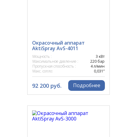
AIRLESSCO
AKTISPRAY
Окрасочный аппарат
AktiSpray AvS-4011
APS
Мощность :
3 кВт
Максимальное давление :
220 бар
Пропускная способность :
4 л/мин
ASTECH
Макс. сопло:
0,031”
AUARITA
92 200 руб.
Подробнее
BINKS
BOSCH
DELMEQ