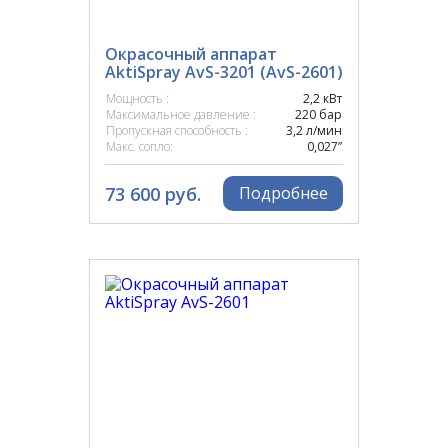
HUGNER
Окрасочный аппарат
AktiSpray AvS-3201 (AvS-2601)
HUGONG
Мощность :
2,2 кВт
Максимальное давление :
220 бар
HVBAN
Пропускная способность :
3,2 л/мин
Макс. сопло:
0,027”
HYVST
73 600 руб.
Подробнее
IMPAKT
INTENSO
IWATA
LOSSEW
MALER