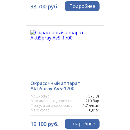
38 700 руб.
Подробнее
Окрасочный аппарат
AktiSpray AvS-1700
Мощность :
575 Вт
Максимальное давление :
210 бар
Пропускная способность :
1,7 л/мин
Макс. сопло:
0,019’’
19 100 руб.
Подробнее