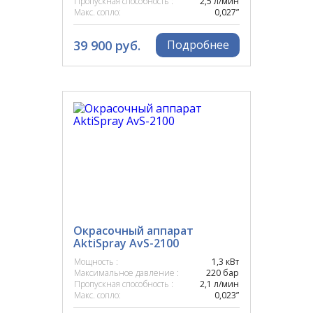
Пропускная способность :
2,5 л/мин
Макс. сопло:
0,027”
КОМАНДИР
39 900 руб.
Подробнее
Окрасочный аппарат
AktiSpray AvS-2100
Мощность :
1,3 кВт
Максимальное давление :
220 бар
Пропускная способность :
2,1 л/мин
Макс. сопло:
0,023”