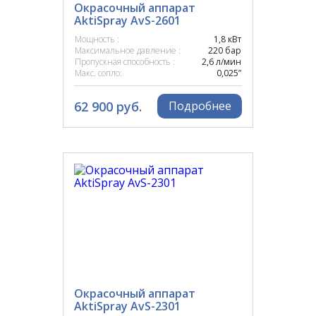
Окрасочный аппарат
MAXXT
AktiSpray AvS-2601
Мощность :
1,8 кВт
Максимальное давление :
220 бар
MESAMOLL
Пропускная способность :
2,6 л/мин
Макс. сопло:
0,025”
MIRKA
62 900 руб.
Подробнее
PIA
REMEZA
RONG PENG
SAGOLA
SATA
Окрасочный аппарат
SCHTAER
AktiSpray AvS-2301