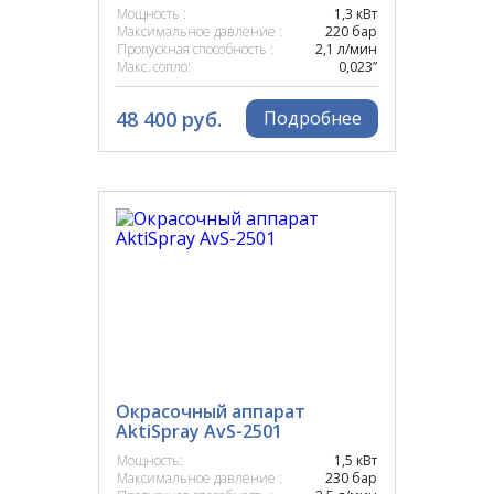
Мощность :
1,3 кВт
SIA
Максимальное давление :
220 бар
Пропускная способность :
2,1 л/мин
Макс. сопло:
0,023”
SPUTNIK
48 400 руб.
Подробнее
STAR
TAIWAN
TITAN
TSL
WAGNER
Окрасочный аппарат
YOKIJI
AktiSpray AvS-2501
Мощность:
1,5 кВт
ZITREK
Максимальное давление :
230 бар