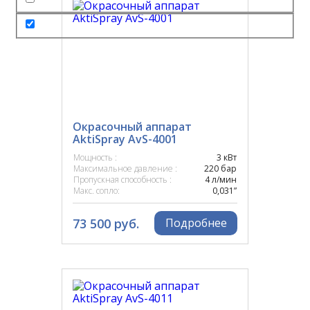
Окрасочный аппарат
AktiSpray AvS-4001
Мощность :
3 кВт
Максимальное давление :
220 бар
Пропускная способность :
4 л/мин
Макс. сопло:
0,031”
73 500 руб.
Подробнее