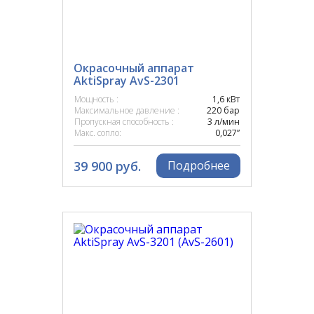
DENZEL
DEVILBISS
Окрасочный аппарат
AktiSpray AvS-2301
DINO POWER
Мощность :
1,6 кВт
Максимальное давление :
220 бар
DSTECH
Пропускная способность :
3 л/мин
Макс. сопло:
0,027”
GRACO
39 900 руб.
Подробнее
GUTUBAO
GYS
HANDOK
HUBERTH