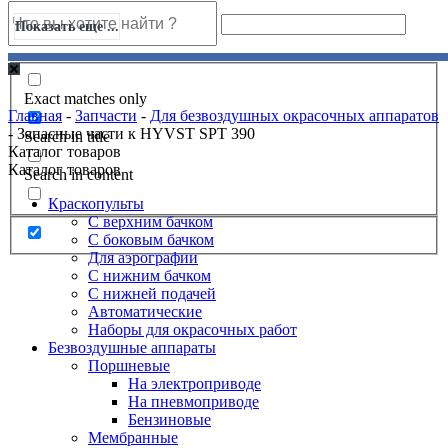
Показать еще ...
Exact matches only
Главная
-
Запчасти
-
Для безвоздушных окрасочных аппаратов
-
Запасные части к HYVST SPT 390
Search in title
Каталог товаров
Каталог товаров
Search in content
Краскопульты
С верхним бачком
С боковым бачком
Для аэрографии
С нижним бачком
С нижней подачей
Автоматические
Наборы для окрасочных работ
Безвоздушные аппараты
Поршневые
На электроприводе
На пневмоприводе
Бензиновые
Мембранные