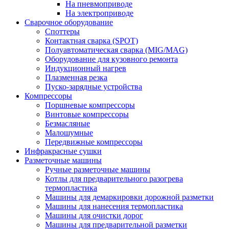
На пневмоприводе
На электроприводе
Сварочное оборудование
Споттеры
Контактная сварка (SPOT)
Полуавтоматическая сварка (MIG/MAG)
Оборудование для кузовного ремонта
Индукционный нагрев
Плазменная резка
Пуско-зарядные устройства
Компрессоры
Поршневые компрессоры
Винтовые компрессоры
Безмасляные
Малошумные
Передвижные компрессоры
Инфракрасные сушки
Разметочные машины
Ручные разметочные машины
Котлы для предварительного разогрева
термопластика
Машины для демаркировки дорожной разметки
Машины для нанесения термопластика
Машины для очистки дорог
Машины для предварительной разметки