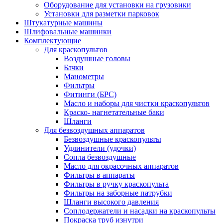
Оборудование для установки на грузовики
Установки для разметки парковок
Штукатурные машины
Шлифовальные машинки
Комплектующие
Для краскопультов
Воздушные головы
Бачки
Манометры
Фильтры
Фитинги (БРС)
Масло и наборы для чистки краскопультов
Краско- нагнетательные баки
Шланги
Для безвоздушных аппаратов
Безвоздушные краскопульты
Удлинители (удочки)
Сопла безвоздушные
Масло для окрасочных аппаратов
Фильтры в аппараты
Фильтры в ручку краскопульта
Фильтры на заборные патрубки
Шланги высокого давления
Соплодержатели и насадки на краскопульты
Покраска труб изнутри