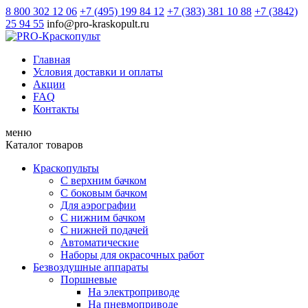
8 800 302 12 06
+7 (495) 199 84 12
+7 (383) 381 10 88
+7 (3842)
25 94 55
info@pro-kraskopult.ru
Главная
Условия доставки и оплаты
Акции
FAQ
Контакты
меню
Каталог товаров
Краскопульты
С верхним бачком
С боковым бачком
Для аэрографии
С нижним бачком
С нижней подачей
Автоматические
Наборы для окрасочных работ
Безвоздушные аппараты
Поршневые
На электроприводе
На пневмоприводе