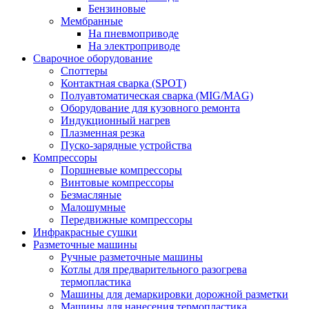
Бензиновые
Мембранные
На пневмоприводе
На электроприводе
Сварочное оборудование
Споттеры
Контактная сварка (SPOT)
Полуавтоматическая сварка (MIG/MAG)
Оборудование для кузовного ремонта
Индукционный нагрев
Плазменная резка
Пуско-зарядные устройства
Компрессоры
Поршневые компрессоры
Винтовые компрессоры
Безмасляные
Малошумные
Передвижные компрессоры
Инфракрасные сушки
Разметочные машины
Ручные разметочные машины
Котлы для предварительного разогрева
термопластика
Машины для демаркировки дорожной разметки
Машины для нанесения термопластика