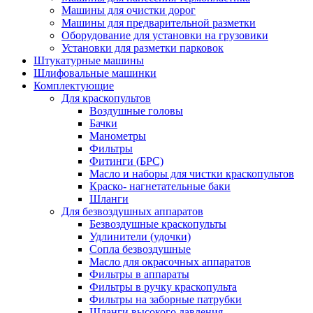
Машины для очистки дорог
Машины для предварительной разметки
Оборудование для установки на грузовики
Установки для разметки парковок
Штукатурные машины
Шлифовальные машинки
Комплектующие
Для краскопультов
Воздушные головы
Бачки
Манометры
Фильтры
Фитинги (БРС)
Масло и наборы для чистки краскопультов
Краско- нагнетательные баки
Шланги
Для безвоздушных аппаратов
Безвоздушные краскопульты
Удлинители (удочки)
Сопла безвоздушные
Масло для окрасочных аппаратов
Фильтры в аппараты
Фильтры в ручку краскопульта
Фильтры на заборные патрубки
Шланги высокого давления