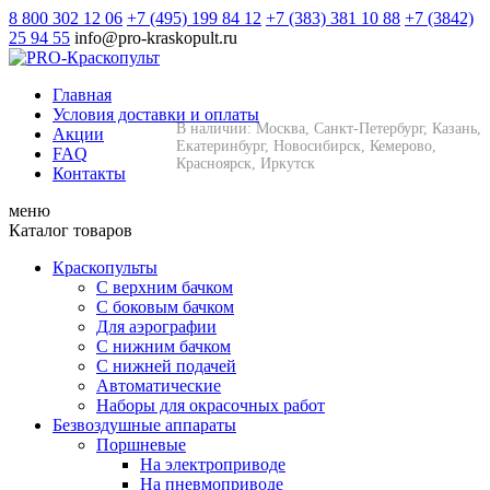
8 800 302 12 06
+7 (495) 199 84 12
+7 (383) 381 10 88
+7 (3842)
25 94 55
info@pro-kraskopult.ru
Главная
Условия доставки и оплаты
В наличии: Москва, Санкт-Петербург, Казань,
Акции
Екатеринбург, Новосибирск, Кемерово,
FAQ
Красноярск, Иркутск
Контакты
меню
Каталог товаров
Краскопульты
С верхним бачком
С боковым бачком
Для аэрографии
С нижним бачком
С нижней подачей
Автоматические
Наборы для окрасочных работ
Безвоздушные аппараты
Поршневые
На электроприводе
На пневмоприводе