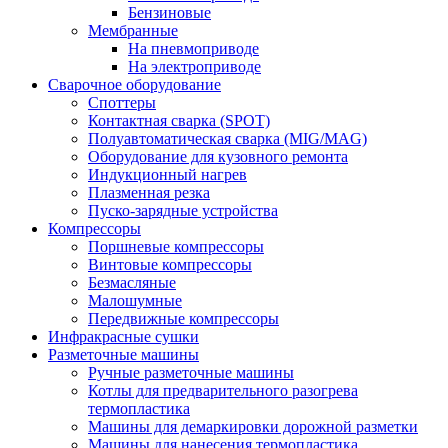
Бензиновые
Мембранные
На пневмоприводе
На электроприводе
Сварочное оборудование
Споттеры
Контактная сварка (SPOT)
Полуавтоматическая сварка (MIG/MAG)
Оборудование для кузовного ремонта
Индукционный нагрев
Плазменная резка
Пуско-зарядные устройства
Компрессоры
Поршневые компрессоры
Винтовые компрессоры
Безмасляные
Малошумные
Передвижные компрессоры
Инфракрасные сушки
Разметочные машины
Ручные разметочные машины
Котлы для предварительного разогрева
термопластика
Машины для демаркировки дорожной разметки
Машины для нанесения термопластика