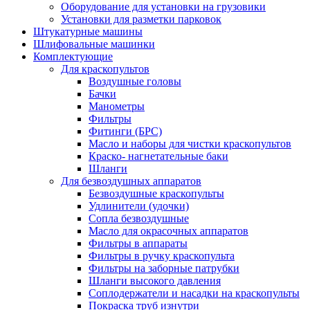
Оборудование для установки на грузовики
Установки для разметки парковок
Штукатурные машины
Шлифовальные машинки
Комплектующие
Для краскопультов
Воздушные головы
Бачки
Манометры
Фильтры
Фитинги (БРС)
Масло и наборы для чистки краскопультов
Краско- нагнетательные баки
Шланги
Для безвоздушных аппаратов
Безвоздушные краскопульты
Удлинители (удочки)
Сопла безвоздушные
Масло для окрасочных аппаратов
Фильтры в аппараты
Фильтры в ручку краскопульта
Фильтры на заборные патрубки
Шланги высокого давления
Соплодержатели и насадки на краскопульты
Покраска труб изнутри