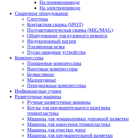
На пневмоприводе
На электроприводе
Сварочное оборудование
Споттеры
Контактная сварка (SPOT)
Полуавтоматическая сварка (MIG/MAG)
Оборудование для кузовного ремонта
Индукционный нагрев
Плазменная резка
Пуско-зарядные устройства
Компрессоры
Поршневые компрессоры
Винтовые компрессоры
Безмасляные
Малошумные
Передвижные компрессоры
Инфракрасные сушки
Разметочные машины
Ручные разметочные машины
Котлы для предварительного разогрева
термопластика
Машины для демаркировки дорожной разметки
Машины для нанесения термопластика
Машины для очистки дорог
Машины для предварительной разметки