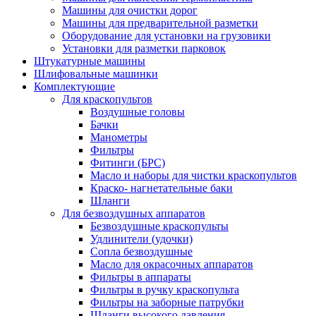
Машины для очистки дорог
Машины для предварительной разметки
Оборудование для установки на грузовики
Установки для разметки парковок
Штукатурные машины
Шлифовальные машинки
Комплектующие
Для краскопультов
Воздушные головы
Бачки
Манометры
Фильтры
Фитинги (БРС)
Масло и наборы для чистки краскопультов
Краско- нагнетательные баки
Шланги
Для безвоздушных аппаратов
Безвоздушные краскопульты
Удлинители (удочки)
Сопла безвоздушные
Масло для окрасочных аппаратов
Фильтры в аппараты
Фильтры в ручку краскопульта
Фильтры на заборные патрубки
Шланги высокого давления