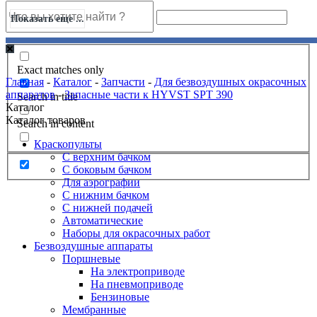
Показать еще ...
Exact matches only
Главная
-
Каталог
-
Запчасти
-
Для безвоздушных окрасочных
аппаратов
-
Запасные части к HYVST SPT 390
Search in title
Каталог
Каталог товаров
Search in content
Краскопульты
С верхним бачком
С боковым бачком
Для аэрографии
С нижним бачком
С нижней подачей
Автоматические
Наборы для окрасочных работ
Безвоздушные аппараты
Поршневые
На электроприводе
На пневмоприводе
Бензиновые
Мембранные