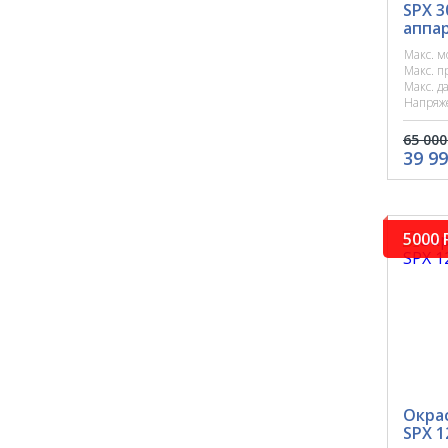
SPX 
аппа
Макс. м
Макс. п
Макс. д
Напряж
65 000
39 99
5000 
Окра
SPX 1