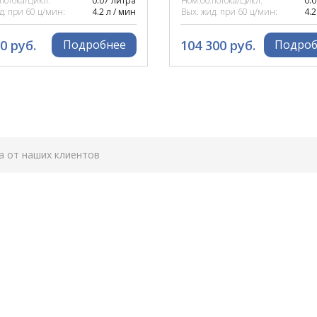
потока/Цикл:
0.07 литра
Ном.об.потока/Цикл:
0.
д. при 60 ц/мин:
4.2 л / мин
Вых. жид. при 60 ц/мин:
4.2
0 руб.
104 300 руб.
Подробнее
Подроб
а от наших клиентов