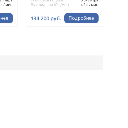
07 литра
Ном.об.потока/Цикл:
0.07 литра
 л / мин
Вых. жид. при 60 ц/мин:
4.2 л / мин
134 200 руб.
нее
Подробнее