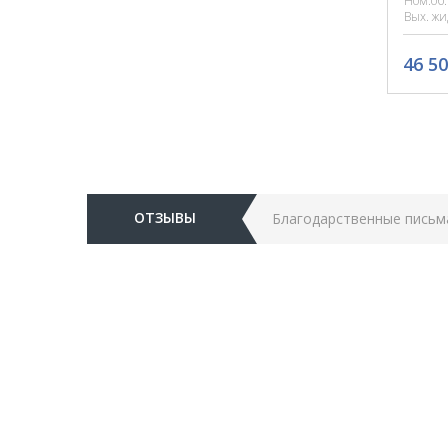
Ном.об.
Вых. жи
46 50
ОТЗЫВЫ
Благодарственные письм