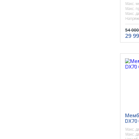
Макс. м
Макс. п
Макс. д
Напряж
54 000
29 99
Мемб
DX70
Макс. д
Макс. д