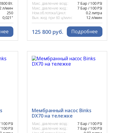
2800 Вт.
Макс. давление возд.:
7 Бар / 100 PSI
.2 л/мин
Макс. давление жид.:
7 Бар / 100 PSI
250
Ном.об.потока/Цикл:
0.2 литра
0,021"
Вых. жид. при 60 ц/мин:
12 л/мин
125 800 руб.
нее
Подробнее
s
Мембранный насос Binks
DX70 на тележке
 100 PSI
Макс. давление возд.:
7 Бар / 100 PSI
 100 PSI
Макс. давление жид.:
7 Бар / 100 PSI