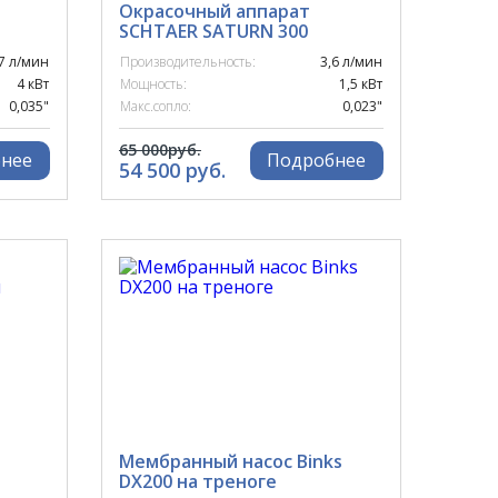
Окрасочный аппарат
SCHTAER SATURN 300
7 л/мин
Производительность:
3,6 л/мин
4 кВт
Мощность:
1,5 кВт
0,035"
Макс.сопло:
0,023"
65 000руб.
нее
Подробнее
54 500 руб.
Мембранный насос Binks
DX200 на треноге