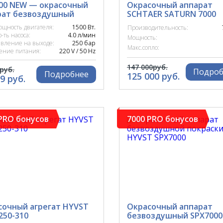
300 NEW — окрасочный
Окрасочный аппарат
рат безвоздушный
SCHTAER SATURN 7000
ощность двигателя:
1500 Вт.
Производительность:
р-ть насоса:
4.0 л/мин
Мощность:
авление на выходе:
250 бар
Макс.сопло:
ение питания:
220 V / 50 Hz
147 000руб.
руб.
Подроб
Подробнее
125 000 руб.
9 руб.
PRO бонусов
7000 PRO бонусов
сочный агрегат HYVST
Окрасочный аппарат
250-310
безвоздушный SPX7000