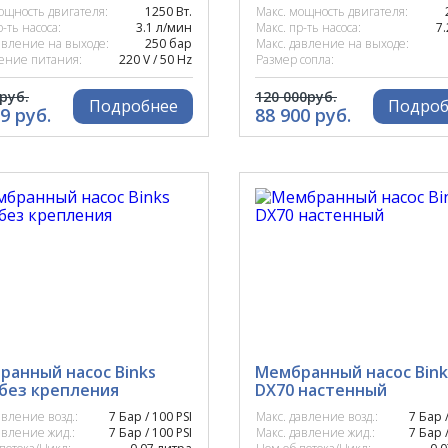
ощность двигателя:
1250 Вт.
Макс. мощность двигателя:
р-ть насоса:
3.1 л/мин
Макс. пр-ть насоса:
7
авление на выходе:
250 бар
Макс. давление на выходе:
ение питания:
220 V / 50 Hz
Размер сопла:
руб.
120 000руб.
Подробнее
Подроб
9 руб.
88 900 руб.
ранный насос Binks
Мембранный насос Bink
 без крепления
DX70 настенный
авление возд.:
7 Бар / 100 PSI
Макс. давление возд.:
7 Бар /
авление жид.:
7 Бар / 100 PSI
Макс. давление жид.:
7 Бар /