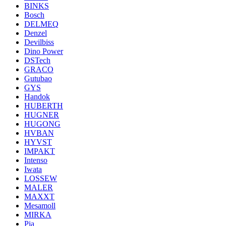
BINKS
Bosch
DELMEQ
Denzel
Devilbiss
Dino Power
DSTech
GRACO
Gutubao
GYS
Handok
HUBERTH
HUGNER
HUGONG
HVBAN
HYVST
IMPAKT
Intenso
Iwata
LOSSEW
MALER
MAXXT
Mesamoll
MIRKA
Pia