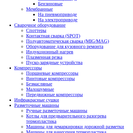
Бензиновые
Мембранные
На пневмоприводе
На электроприводе
Сварочное оборудование
Споттеры
Контактная сварка (SPOT)
Полуавтоматическая сварка (MIG/MAG)
Оборудование для кузовного ремонта
Индукционный нагрев
Плазменная резка
Пуско-зарядные устройства
Компрессоры
Поршневые компрессоры
Винтовые компрессоры
Безмасляные
Малошумные
Передвижные компрессоры
Инфракрасные сушки
Разметочные машины
Ручные разметочные машины
Котлы для предварительного разогрева
термопластика
Машины для демаркировки дорожной разметки
Машины для нанесения термопластика