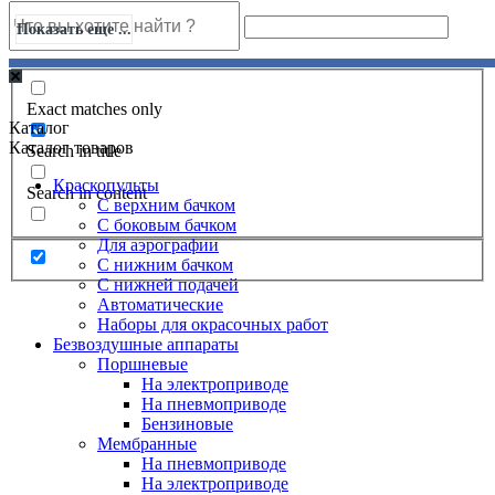
Показать еще ...
Exact matches only
Каталог
Каталог товаров
Search in title
Краскопульты
Search in content
С верхним бачком
С боковым бачком
Для аэрографии
С нижним бачком
С нижней подачей
Автоматические
Наборы для окрасочных работ
Безвоздушные аппараты
Поршневые
На электроприводе
На пневмоприводе
Бензиновые
Мембранные
На пневмоприводе
На электроприводе