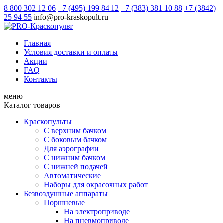
8 800 302 12 06
+7 (495) 199 84 12
+7 (383) 381 10 88
+7 (3842)
25 94 55
info@pro-kraskopult.ru
Главная
Условия доставки и оплаты
Акции
FAQ
Контакты
меню
Каталог товаров
Краскопульты
С верхним бачком
С боковым бачком
Для аэрографии
С нижним бачком
С нижней подачей
Автоматические
Наборы для окрасочных работ
Безвоздушные аппараты
Поршневые
На электроприводе
На пневмоприводе