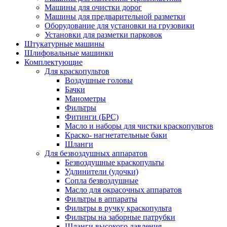
Машины для очистки дорог
Машины для предварительной разметки
Оборудование для установки на грузовики
Установки для разметки парковок
Штукатурные машины
Шлифовальные машинки
Комплектующие
Для краскопультов
Воздушные головы
Бачки
Манометры
Фильтры
Фитинги (БРС)
Масло и наборы для чистки краскопультов
Краско- нагнетательные баки
Шланги
Для безвоздушных аппаратов
Безвоздушные краскопульты
Удлинители (удочки)
Сопла безвоздушные
Масло для окрасочных аппаратов
Фильтры в аппараты
Фильтры в ручку краскопульта
Фильтры на заборные патрубки
Шланги высокого давления