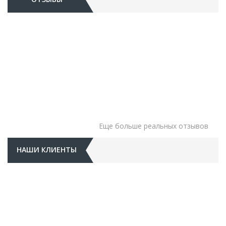
AIRLESSCO
AKTISPRAY
APS
ASTECH
Еще больше реальных отзывов
AUARITA
НАШИ КЛИЕНТЫ
BINKS
BOSCH
DELMEQ