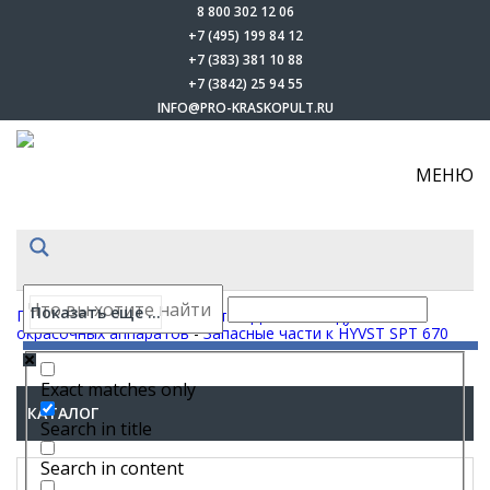
8 800 302 12 06
+7 (495) 199 84 12
+7 (383) 381 10 88
+7 (3842) 25 94 55
INFO@PRO-KRASKOPULT.RU
МЕНЮ
Показать еще ...
Главная
-
Каталог
-
Запчасти
-
Для безвоздушных
окрасочных аппаратов
-
Запасные части к HYVST SPT 670
Exact matches only
КАТАЛОГ
Search in title
Search in content