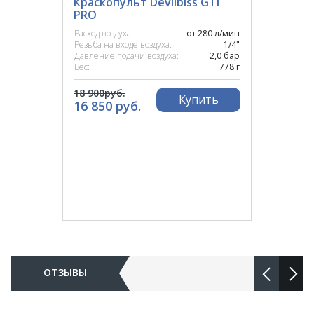
Краскопульт Devilbiss GTI
PRO
Расход воздуха:
от 280 л/мин
Резьба на входе воздуха:
1/4"
Давление подачи воздуха:
2,0 бар
Вес:
778 г
18 900руб.
Купить
16 850 руб.
ОТЗЫВЫ