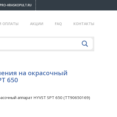
PRO-KRASKOPULT.RU
И ОПЛАТЫ
АКЦИИ
FAQ
КОНТАКТЫ
ления на окрасочный
PT 650
расочный аппарат HYVST SPT 650 (TT90650169)