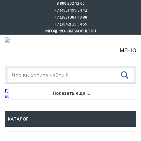
8 800 302 12 06
+7 (495) 199 84 12
+7 (383) 381 10 88
+7 (3842) 25 94 55
INFO@PRO-KRASKOPULT.RU
МЕНЮ
Главная
-
Каталог
-
Запчасти
-
Для разметочных машин и
Показать еще ...
демаркировщиков
-
Запасные части к HYVST SPLM 2000
КАТАЛОГ