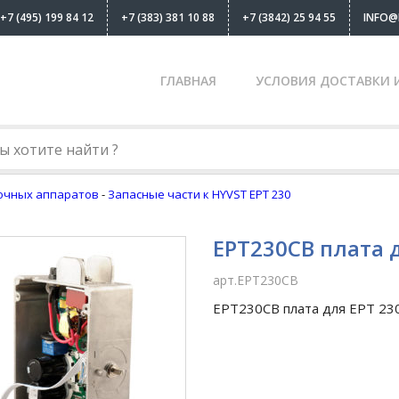
+7 (495) 199 84 12
+7 (383) 381 10 88
+7 (3842) 25 94 55
INFO@
ГЛАВНАЯ
УСЛОВИЯ ДОСТАВКИ 
очных аппаратов
-
Запасные части к HYVST EPT 230
EPT230CB плата 
арт.EPT230CB
EPT230CB плата для EPT 23