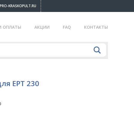
PRO-KRASKOPULT.RU
И ОПЛАТЫ
АКЦИИ
FAQ
КОНТАКТЫ
для EPT 230
0