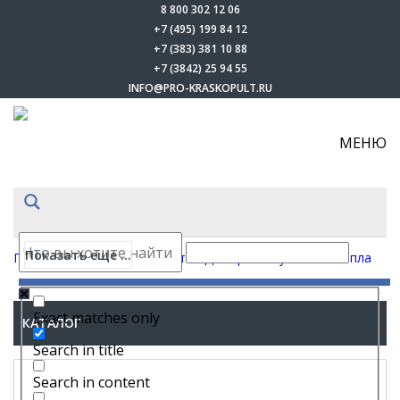
8 800 302 12 06
+7 (495) 199 84 12
+7 (383) 381 10 88
+7 (3842) 25 94 55
INFO@PRO-KRASKOPULT.RU
МЕНЮ
Показать еще ...
Главная
-
Каталог
-
Запчасти
-
Для краскопультов
-
Сопла
Exact matches only
КАТАЛОГ
Search in title
Search in content