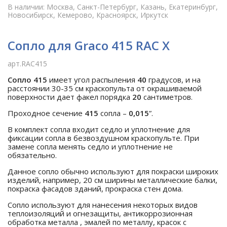
В наличии: Москва, Санкт-Петербург, Казань, Екатеринбург,
Новосибирск, Кемерово, Красноярск, Иркутск
Сопло для Graco 415 RAC X
арт.RAC415
Сопло
415
имеет угол распыления
40
градусов, и на
расстоянии 30-35 см краскопульта от окрашиваемой
поверхности дает факел порядка
20
сантиметров.
Проходное сечение
415
сопла –
0,015
”.
В комплект сопла входит седло и уплотнение для
фиксации сопла в безвоздушном краскопульте. При
замене сопла менять седло и уплотнение не
обязательно.
Данное сопло обычно используют для покраски широких
изделий, например, 20 см ширины металлические балки,
покраска фасадов зданий, прокраска стен дома.
Сопло используют для нанесения некоторых видов
теплоизоляций и огнезащиты, антикоррозионная
обработка металла , эмалей по металлу, красок с