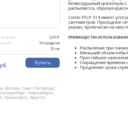
безвоздушный краскопульт, 
распыляется, образуя красо
Сопло FFLP 514 имеет угол р
сантиметров. Проходное сеч
указан, пропечатан на хвост
ПРЕИМУЩЕСТВА ИСПОЛЬЗОВАНИЯ С
 сечение:
0,014”
ыления:
50 градусов
Распыление при снижен
25 см
Меньший объем избыт
Простейшее наложение
Сокращение времени на
Купить
уб.
Продление срока служб
и: Москва, Санкт-Петербург,
Екатеринбург, Новосибирск,
, Красноярск, Иркутск