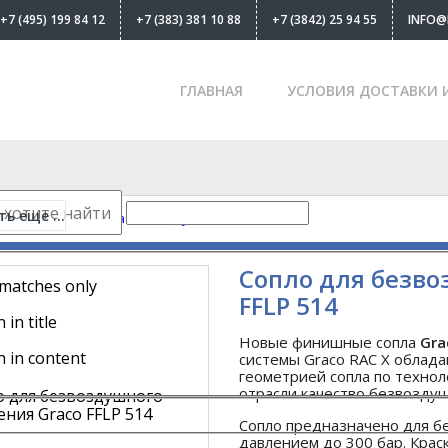
+7 (495) 199 84 12
+7 (383) 381 10 88
+7 (3842) 25 94 55
INFO@
ГЛАВНАЯ
УСЛОВИЯ ДОСТАВКИ 
ь еще ...
х аппаратов
-
Сопла безвоздушные
Сопло для безво
 matches only
FFLP 514
 in title
Новые финишные сопла
Gra
h in content
системы Graco RAC X облад
геометрией сопла по технол
отрасли качество безвозду
Сопло предназначено для б
давлением до 300 бар. Краск