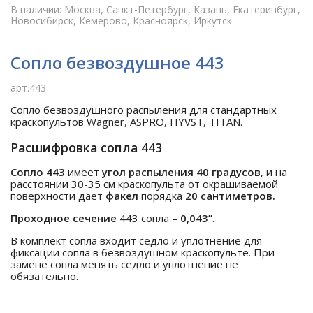
В наличии: Москва, Санкт-Петербург, Казань, Екатеринбург,
Новосибирск, Кемерово, Красноярск, Иркутск
Сопло безвоздушное 443
арт.443
Сопло безвоздушного распыления для стандартных
краскопультов Wagner, ASPRO, HYVST, TITAN.
Расшифровка сопла 443
Сопло 443
имеет
угол распыления 40 градусов
, и на
расстоянии 30-35 см краскопульта от окрашиваемой
поверхности дает
факел
порядка
20 сантиметров.
Проходное сечение
443 сопла –
0,043”
.
В комплект сопла входит седло и уплотнение для
фиксации сопла в безвоздушном краскопульте. При
замене сопла менять седло и уплотнение не
обязательно.