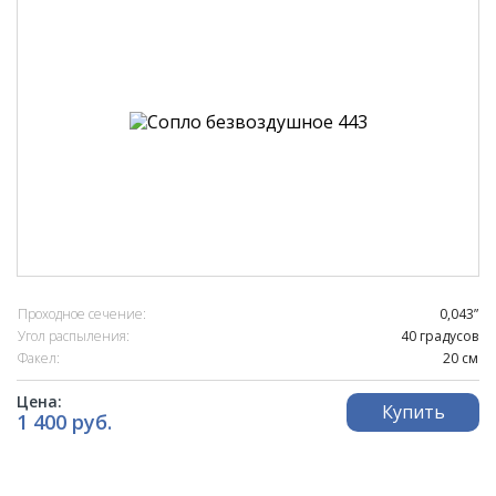
Проходное сечение:
0,043”
Угол распыления:
40 градусов
Факел:
20 см
Цена:
Купить
1 400 руб.