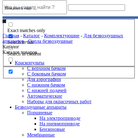
Показать еще ...
Exact matches only
Главная
-
Каталог
-
Комплектующие
-
Для безвоздушных
аппаратов
-
Сопла безвоздушные
Search in title
Каталог
Каталог товаров
Search in content
Краскопульты
С верхним бачком
С боковым бачком
Для аэрографии
С нижним бачком
С нижней подачей
Автоматические
Наборы для окрасочных работ
Безвоздушные аппараты
Поршневые
На электроприводе
На пневмоприводе
Бензиновые
Мембранные