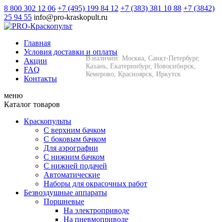
8 800 302 12 06
+7 (495) 199 84 12
+7 (383) 381 10 88
+7 (3842)
25 94 55
info@pro-kraskopult.ru
Главная
Условия доставки и оплаты
В наличии: Москва, Санкт-Петербург,
Акции
Казань, Екатеринбург, Новосибирск,
FAQ
Кемерово, Красноярск, Иркутск
Контакты
меню
Каталог товаров
Краскопульты
С верхним бачком
С боковым бачком
Для аэрографии
С нижним бачком
С нижней подачей
Автоматические
Наборы для окрасочных работ
Безвоздушные аппараты
Поршневые
На электроприводе
На пневмоприводе