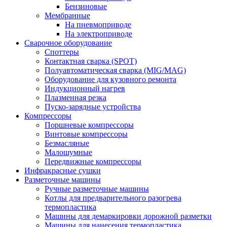
Бензиновые
Мембранные
На пневмоприводе
На электроприводе
Сварочное оборудование
Споттеры
Контактная сварка (SPOT)
Полуавтоматическая сварка (MIG/MAG)
Оборудование для кузовного ремонта
Индукционный нагрев
Плазменная резка
Пуско-зарядные устройства
Компрессоры
Поршневые компрессоры
Винтовые компрессоры
Безмасляные
Малошумные
Передвижные компрессоры
Инфракрасные сушки
Разметочные машины
Ручные разметочные машины
Котлы для предварительного разогрева
термопластика
Машины для демаркировки дорожной разметки
Машины для нанесения термопластика