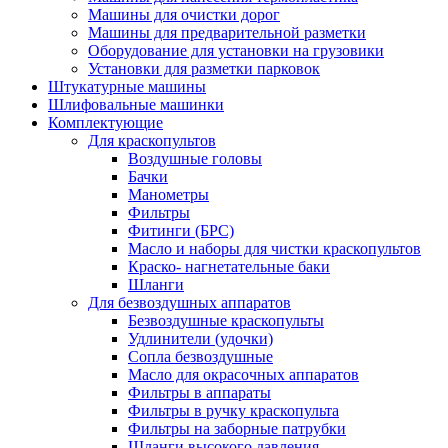
Машины для очистки дорог
Машины для предварительной разметки
Оборудование для установки на грузовики
Установки для разметки парковок
Штукатурные машины
Шлифовальные машинки
Комплектующие
Для краскопультов
Воздушные головы
Бачки
Манометры
Фильтры
Фитинги (БРС)
Масло и наборы для чистки краскопультов
Краско- нагнетательные баки
Шланги
Для безвоздушных аппаратов
Безвоздушные краскопульты
Удлинители (удочки)
Сопла безвоздушные
Масло для окрасочных аппаратов
Фильтры в аппараты
Фильтры в ручку краскопульта
Фильтры на заборные патрубки
Шланги высокого давления