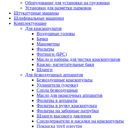
Оборудование для установки на грузовики
Установки для разметки парковок
Штукатурные машины
Шлифовальные машинки
Комплектующие
Для краскопультов
Воздушные головы
Бачки
Манометры
Фильтры
Фитинги (БРС)
Масло и наборы для чистки краскопультов
Краско- нагнетательные баки
Шланги
Для безвоздушных аппаратов
Безвоздушные краскопульты
Удлинители (удочки)
Сопла безвоздушные
Масло для окрасочных аппаратов
Фильтры в аппараты
Фильтры в ручку краскопульта
Фильтры на заборные патрубки
Шланги высокого давления
Соплодержатели и насадки на краскопульты
Покраска труб изнутри