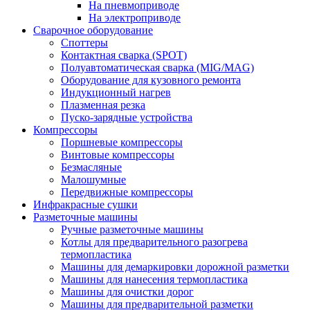
На пневмоприводе
На электроприводе
Сварочное оборудование
Споттеры
Контактная сварка (SPOT)
Полуавтоматическая сварка (MIG/MAG)
Оборудование для кузовного ремонта
Индукционный нагрев
Плазменная резка
Пуско-зарядные устройства
Компрессоры
Поршневые компрессоры
Винтовые компрессоры
Безмасляные
Малошумные
Передвижные компрессоры
Инфракрасные сушки
Разметочные машины
Ручные разметочные машины
Котлы для предварительного разогрева
термопластика
Машины для демаркировки дорожной разметки
Машины для нанесения термопластика
Машины для очистки дорог
Машины для предварительной разметки