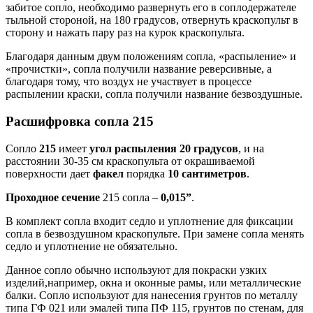
забитое сопло, необходимо развернуть его в соплодержателе
тыльной стороной, на 180 градусов, отвернуть краскопульт в
сторону и нажать пару раз на курок краскопульта.
Благодаря данным двум положениям сопла, «распыление» и
«прочистки», сопла получили название реверсивные, а
благодаря тому, что воздух не участвует в процессе
распылении краски, сопла получили название безвоздушные.
Расшифровка сопла 215
Сопло
215
имеет
угол распыления 20 градусов
, и на
расстоянии 30-35 см краскопульта от окрашиваемой
поверхности дает
факел
порядка
10 сантиметров
.
Проходное сечение
215 сопла –
0,015”
.
В комплект сопла входит седло и уплотнение для фиксации
сопла в безвоздушном краскопульте. При замене сопла менять
седло и уплотнение не обязательно.
Данное сопло обычно используют для покраски узких
изделий,например, окна и оконные рамы, или металлические
балки. Сопло используют для нанесения грунтов по металлу
типа ГФ 021 или эмалей типа ПФ 115, грунтов по стенам, для