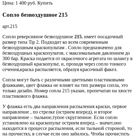
Цена:
1 400 руб.
Купить
Сопло безвоздушное 215
арт.215
Сопло реверсивное безвоздушное
215
, имеет посадочный
размер типа Tip 2. Подходит ко всем современным
безвоздушным краскопультам . Сопло предназначено для
безвоздушных краскопультов, с максимальным давлением до
300 бар. Краска подается от окрасочного агрегата по шлангу в
безвоздушный краскопульт, и, проходя через сопло тонкого
сечения,краска распыляется, образуя красочный факел.
Сопла могут быть с различными цветными пластиковыми
флажками, цвет флажка не влияет на тип размера сопла, это
только дизайн. Номер сопла 215 указан, пропечатан на хвосте
пластикового флажка.
У флажка есть два направления распыления краски, первое
направление , по стрелке (острием вперед), и второе
направление – тыльное,тупое скругленное. Если сопло
установлено на краскопульт острием вперед – значит,оно
находится в процессе распыления, если тыльной стороной, то
на прочистку, в случае если оно забилось. Чтобы прочистить