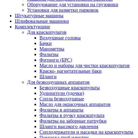
Оборудование для установки на грузовики
Установки для разметки парковок
Штукатурные машины
Шлифовальные машинки
Комплектующие
Для краскопультов
Воздушные головы
Бачки
Манометры
Фильтры
Фитинги (БРС)
Масло и наборы для чистки краскопультов
Краско- нагнетательные баки
Шланги
Для безвоздушных аппаратов
Безвоздушные краскопульты
Удлинители (удочки)
Сопла безвоздушные
Масло для окрасочных аппаратов
Фильтры в аппараты
Фильтры в ручку краскопульта
Фильтры на заборные патрубки
Шланги высокого давления
Соплодержатели и насадки на краскопульты
Покраска труб изнутри