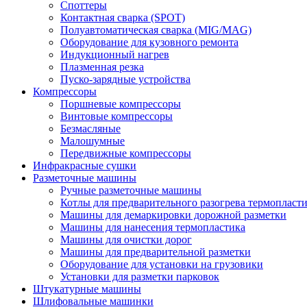
Споттеры
Контактная сварка (SPOT)
Полуавтоматическая сварка (MIG/MAG)
Оборудование для кузовного ремонта
Индукционный нагрев
Плазменная резка
Пуско-зарядные устройства
Компрессоры
Поршневые компрессоры
Винтовые компрессоры
Безмасляные
Малошумные
Передвижные компрессоры
Инфракрасные сушки
Разметочные машины
Ручные разметочные машины
Котлы для предварительного разогрева термопласт
Машины для демаркировки дорожной разметки
Машины для нанесения термопластика
Машины для очистки дорог
Машины для предварительной разметки
Оборудование для установки на грузовики
Установки для разметки парковок
Штукатурные машины
Шлифовальные машинки