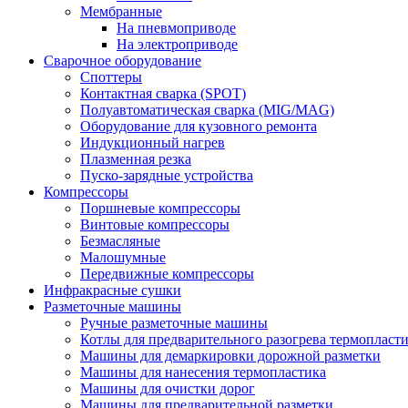
Мембранные
На пневмоприводе
На электроприводе
Сварочное оборудование
Споттеры
Контактная сварка (SPOT)
Полуавтоматическая сварка (MIG/MAG)
Оборудование для кузовного ремонта
Индукционный нагрев
Плазменная резка
Пуско-зарядные устройства
Компрессоры
Поршневые компрессоры
Винтовые компрессоры
Безмасляные
Малошумные
Передвижные компрессоры
Инфракрасные сушки
Разметочные машины
Ручные разметочные машины
Котлы для предварительного разогрева термопласт
Машины для демаркировки дорожной разметки
Машины для нанесения термопластика
Машины для очистки дорог
Машины для предварительной разметки