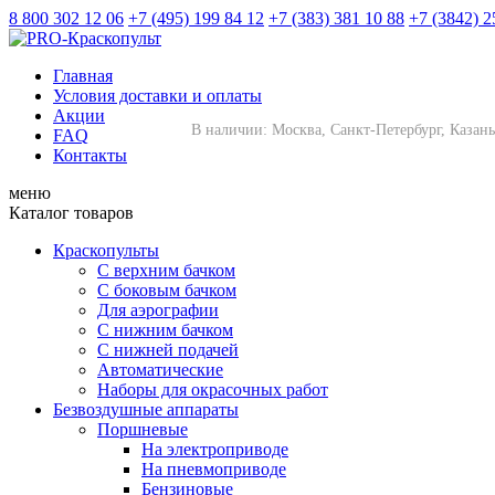
8 800 302 12 06
+7 (495) 199 84 12
+7 (383) 381 10 88
+7 (3842) 2
Главная
Условия доставки и оплаты
Акции
В наличии: Москва, Санкт-Петербург, Казань
FAQ
Контакты
меню
Каталог товаров
Краскопульты
С верхним бачком
С боковым бачком
Для аэрографии
С нижним бачком
С нижней подачей
Автоматические
Наборы для окрасочных работ
Безвоздушные аппараты
Поршневые
На электроприводе
На пневмоприводе
Бензиновые