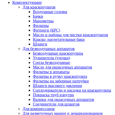
Комплектующие
Для краскопультов
Воздушные головы
Бачки
Манометры
Фильтры
Фитинги (БРС)
Масло и наборы для чистки краскопультов
Краско- нагнетательные баки
Шланги
Для безвоздушных аппаратов
Безвоздушные краскопульты
Удлинители (удочки)
Сопла безвоздушные
Масло для окрасочных аппаратов
Фильтры в аппараты
Фильтры в ручку краскопульта
Фильтры на заборные патрубки
Шланги высокого давления
Соплодержатели и насадки на краскопульты
Покраска труб изнутри
Валики для окрасочных аппаратов
Соединители для шлангов
Для компрессоров
Для разметочных машин и демаркировщиков