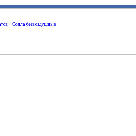
атов
-
Сопла безвоздушные