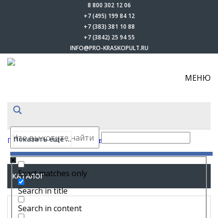
8 800 302 12 06
+7 (495) 199 84 12
+7 (383) 381 10 88
+7 (3842) 25 94 55
INFO@PRO-KRASKOPULT.RU
МЕНЮ
Показать еще ...
Главная
-
Каталог
-
Шлифовальные машинки
Exact matches only
КАТАЛОГ
Search in title
Search in content