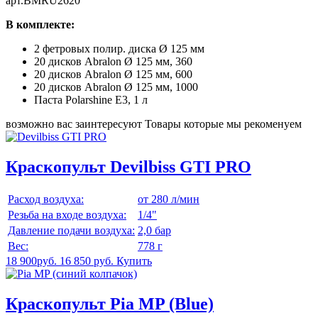
арт.BMRU2620
В комплекте:
2 фетровых полир. диска Ø 125 мм
20 дисков Abralon Ø 125 мм, 360
20 дисков Abralon Ø 125 мм, 600
20 дисков Abralon Ø 125 мм, 1000
Паста Polarshine E3, 1 л
возможно вас заинтересуют
Товары которые мы рекоменуем
Краскопульт Devilbiss GTI PRO
Расход воздуха:
от 280 л/мин
Резьба на входе воздуха:
1/4"
Давление подачи воздуха:
2,0 бар
Вес:
778 г
18 900руб.
16 850 руб.
Купить
Краскопульт Pia MP (Blue)