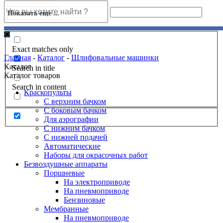
Показать еще ...
Exact matches only
Главная
-
Каталог
-
Шлифовальные машинки
Каталог
Search in title
Каталог товаров
Search in content
Краскопульты
С верхним бачком
С боковым бачком
Для аэрографии
С нижним бачком
С нижней подачей
Автоматические
Наборы для окрасочных работ
Безвоздушные аппараты
Поршневые
На электроприводе
На пневмоприводе
Бензиновые
Мембранные
На пневмоприводе