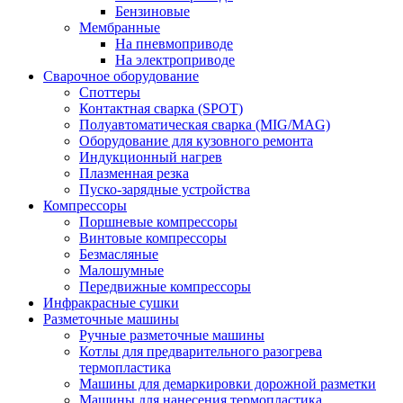
Бензиновые
Мембранные
На пневмоприводе
На электроприводе
Сварочное оборудование
Споттеры
Контактная сварка (SPOT)
Полуавтоматическая сварка (MIG/MAG)
Оборудование для кузовного ремонта
Индукционный нагрев
Плазменная резка
Пуско-зарядные устройства
Компрессоры
Поршневые компрессоры
Винтовые компрессоры
Безмасляные
Малошумные
Передвижные компрессоры
Инфракрасные сушки
Разметочные машины
Ручные разметочные машины
Котлы для предварительного разогрева
термопластика
Машины для демаркировки дорожной разметки
Машины для нанесения термопластика