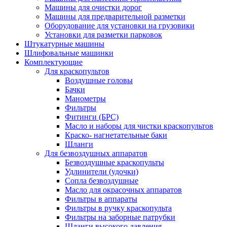
Машины для очистки дорог
Машины для предварительной разметки
Оборудование для установки на грузовики
Установки для разметки парковок
Штукатурные машины
Шлифовальные машинки
Комплектующие
Для краскопультов
Воздушные головы
Бачки
Манометры
Фильтры
Фитинги (БРС)
Масло и наборы для чистки краскопультов
Краско- нагнетательные баки
Шланги
Для безвоздушных аппаратов
Безвоздушные краскопульты
Удлинители (удочки)
Сопла безвоздушные
Масло для окрасочных аппаратов
Фильтры в аппараты
Фильтры в ручку краскопульта
Фильтры на заборные патрубки
Шланги высокого давления