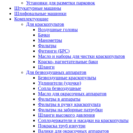
Установки для разметки парковок
Штукатурные машины
Шлифовальные машинки
Комплектующие
Для краскопультов
Воздушные головы
Бачки
Манометры
Фильтры
Фитинги (БРС)
Масло и наборы для чистки краскопультов
Краско- нагнетательные баки
Шланги
Для безвоздушных аппаратов
Безвоздушные краскопульты
Удлинители (удочки)
Сопла безвоздушные
Масло для окрасочных аппаратов
Фильтры в аппараты
Фильтры в ручку краскопульта
Фильтры на заборные патрубки
Шланги высокого давления
Соплодержатели и насадки на краскопульты
Покраска труб изнутри
Валики для окрасочных аппаратов