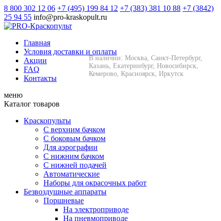
8 800 302 12 06
+7 (495) 199 84 12
+7 (383) 381 10 88
+7 (3842)
25 94 55
info@pro-kraskopult.ru
Главная
Условия доставки и оплаты
В наличии: Москва, Санкт-Петербург,
Акции
Казань, Екатеринбург, Новосибирск,
FAQ
Кемерово, Красноярск, Иркутск
Контакты
меню
Каталог товаров
Краскопульты
С верхним бачком
С боковым бачком
Для аэрографии
С нижним бачком
С нижней подачей
Автоматические
Наборы для окрасочных работ
Безвоздушные аппараты
Поршневые
На электроприводе
На пневмоприводе