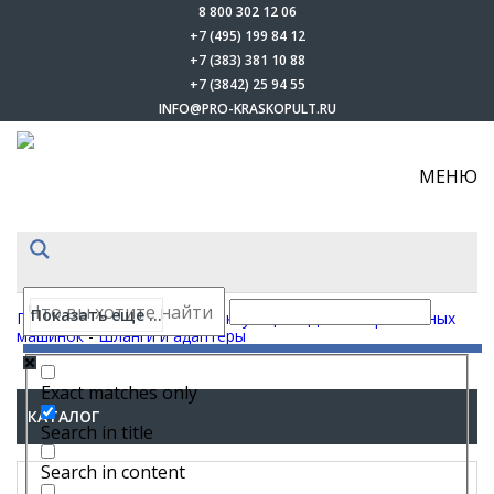
8 800 302 12 06
+7 (495) 199 84 12
+7 (383) 381 10 88
+7 (3842) 25 94 55
INFO@PRO-KRASKOPULT.RU
МЕНЮ
Показать еще ...
Главная
-
Каталог
-
Комплектующие
-
Для шлифовальных
машинок
-
Шланги и адаптеры
Exact matches only
КАТАЛОГ
Search in title
Search in content