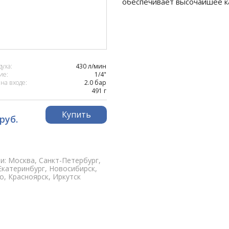
обеспечивает высочайшее к
духа:
430 л/мин
ие:
1/4"
на входе:
2.0 бар
491 г
Купить
 руб.
и: Москва, Санкт-Петербург,
Екатеринбург, Новосибирск,
, Красноярск, Иркутск