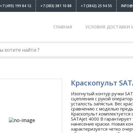
+7 (495) 199 84 12
+7 (383) 381 10 88
+7 (3842) 25 94 55
INFO@
ГЛАВНАЯ
УСЛОВИЯ ДОСТАВКИ 
Краскопульт SATA
Изогнутый контур ручки SAT
сцепления с рукой оператор
усталость запястья. Вес кра
сравнению с моделью преды
Краскопульт комплектуется
SATAjet 4000 B гарантирует
нанесение краски. Новая ко
характеризуется четко очер