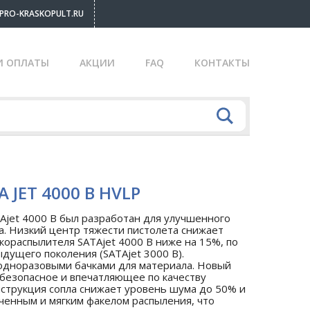
PRO-KRASKOPULT.RU
И ОПЛАТЫ
АКЦИИ
FAQ
КОНТАКТЫ
 JET 4000 B HVLP
Ajet 4000 B был разработан для улучшенного
а. Низкий центр тяжести пистолета снижает
скораспылителя SATAjet 4000 B ниже на 15%, по
дущего поколения (SATAjet 3000 B).
 одноразовыми бачками для материала. Новый
 безопасное и впечатляющее по качеству
нструкция сопла снижает уровень шума до 50% и
ченным и мягким факелом распыления, что