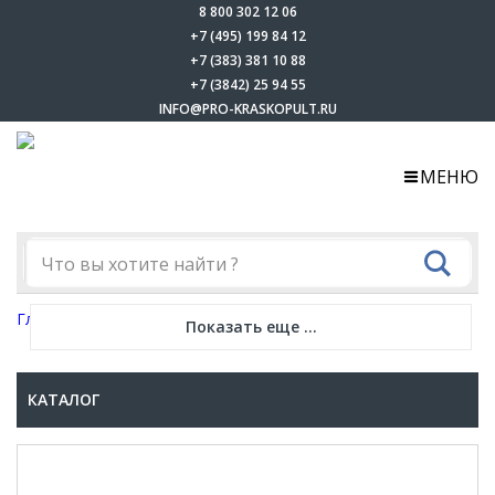
8 800 302 12 06
+7 (495) 199 84 12
+7 (383) 381 10 88
+7 (3842) 25 94 55
INFO@PRO-KRASKOPULT.RU
МЕНЮ
Главная
-
Каталог
-
Электростатика
-
Ransburg №2
Показать еще ...
КАТАЛОГ