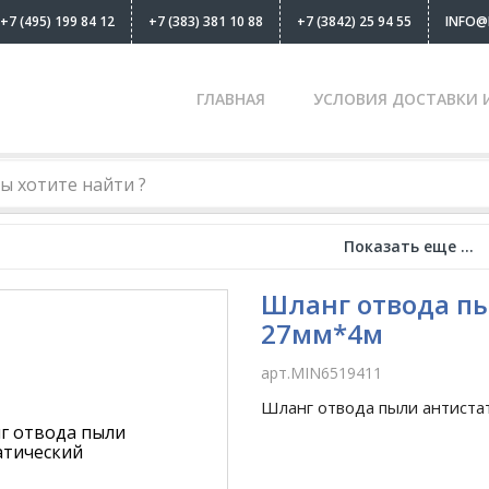
+7 (495) 199 84 12
+7 (383) 381 10 88
+7 (3842) 25 94 55
INFO@
ГЛАВНАЯ
УСЛОВИЯ ДОСТАВКИ 
х машинок
-
Пылесосы MIRKA
Показать еще ...
Шланг отвода п
27мм*4м
арт.MIN6519411
Шланг отвода пыли антистат