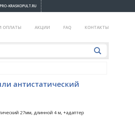
PRO-KRASKOPULT.RU
И ОПЛАТЫ
АКЦИИ
FAQ
КОНТАКТЫ
ыли антистатический
ический 27мм, длинной 4 м, +адаптер