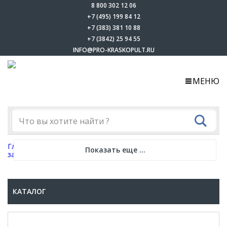
8 800 302 12 06
+7 (495) 199 84 12
+7 (383) 381 10 88
+7 (3842) 25 94 55
INFO@PRO-KRASKOPULT.RU
МЕНЮ
Главная
-
Каталог
-
Сварочное оборудование
-
Пуско-
Показать еще ...
зарядные устройства
КАТАЛОГ