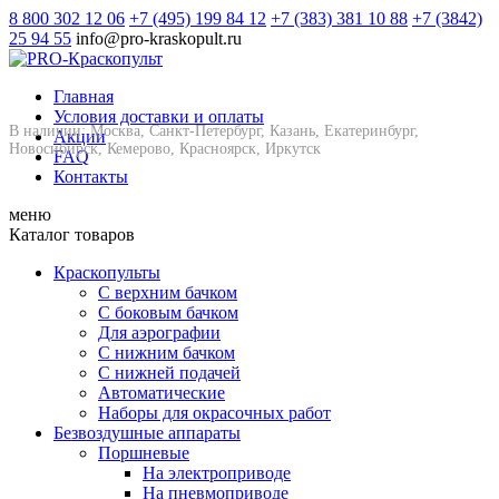
8 800 302 12 06
+7 (495) 199 84 12
+7 (383) 381 10 88
+7 (3842)
25 94 55
info@pro-kraskopult.ru
Главная
Условия доставки и оплаты
В наличии: Москва, Санкт-Петербург, Казань, Екатеринбург,
Акции
Новосибирск, Кемерово, Красноярск, Иркутск
FAQ
Контакты
меню
Каталог товаров
Краскопульты
С верхним бачком
С боковым бачком
Для аэрографии
С нижним бачком
С нижней подачей
Автоматические
Наборы для окрасочных работ
Безвоздушные аппараты
Поршневые
На электроприводе
На пневмоприводе