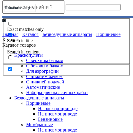
Показать еще ...
Exact matches only
Главная
-
Каталог
-
Безвоздушные аппараты
-
Поршневые
Каталог
Search in title
Каталог товаров
Search in content
Краскопульты
С верхним бачком
С боковым бачком
Для аэрографии
С нижним бачком
С нижней подачей
Автоматические
Наборы для окрасочных работ
Безвоздушные аппараты
Поршневые
На электроприводе
На пневмоприводе
Бензиновые
Мембранные
На пневмоприводе