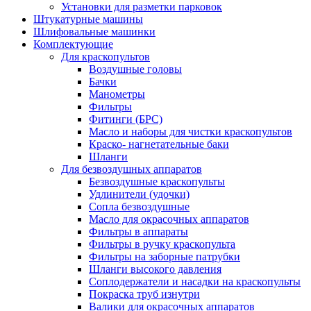
Установки для разметки парковок
Штукатурные машины
Шлифовальные машинки
Комплектующие
Для краскопультов
Воздушные головы
Бачки
Манометры
Фильтры
Фитинги (БРС)
Масло и наборы для чистки краскопультов
Краско- нагнетательные баки
Шланги
Для безвоздушных аппаратов
Безвоздушные краскопульты
Удлинители (удочки)
Сопла безвоздушные
Масло для окрасочных аппаратов
Фильтры в аппараты
Фильтры в ручку краскопульта
Фильтры на заборные патрубки
Шланги высокого давления
Соплодержатели и насадки на краскопульты
Покраска труб изнутри
Валики для окрасочных аппаратов