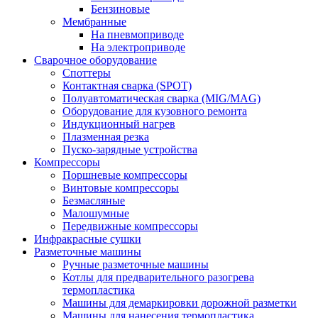
Бензиновые
Мембранные
На пневмоприводе
На электроприводе
Сварочное оборудование
Споттеры
Контактная сварка (SPOT)
Полуавтоматическая сварка (MIG/MAG)
Оборудование для кузовного ремонта
Индукционный нагрев
Плазменная резка
Пуско-зарядные устройства
Компрессоры
Поршневые компрессоры
Винтовые компрессоры
Безмасляные
Малошумные
Передвижные компрессоры
Инфракрасные сушки
Разметочные машины
Ручные разметочные машины
Котлы для предварительного разогрева
термопластика
Машины для демаркировки дорожной разметки
Машины для нанесения термопластика