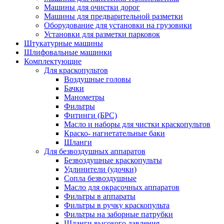
Машины для очистки дорог
Машины для предварительной разметки
Оборудование для установки на грузовики
Установки для разметки парковок
Штукатурные машины
Шлифовальные машинки
Комплектующие
Для краскопультов
Воздушные головы
Бачки
Манометры
Фильтры
Фитинги (БРС)
Масло и наборы для чистки краскопультов
Краско- нагнетательные баки
Шланги
Для безвоздушных аппаратов
Безвоздушные краскопульты
Удлинители (удочки)
Сопла безвоздушные
Масло для окрасочных аппаратов
Фильтры в аппараты
Фильтры в ручку краскопульта
Фильтры на заборные патрубки
Шланги высокого давления