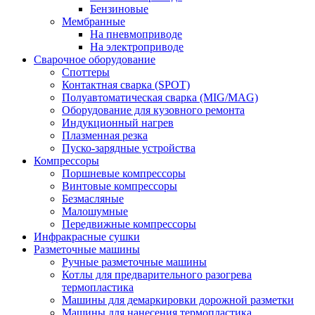
Бензиновые
Мембранные
На пневмоприводе
На электроприводе
Сварочное оборудование
Споттеры
Контактная сварка (SPOT)
Полуавтоматическая сварка (MIG/MAG)
Оборудование для кузовного ремонта
Индукционный нагрев
Плазменная резка
Пуско-зарядные устройства
Компрессоры
Поршневые компрессоры
Винтовые компрессоры
Безмасляные
Малошумные
Передвижные компрессоры
Инфракрасные сушки
Разметочные машины
Ручные разметочные машины
Котлы для предварительного разогрева
термопластика
Машины для демаркировки дорожной разметки
Машины для нанесения термопластика