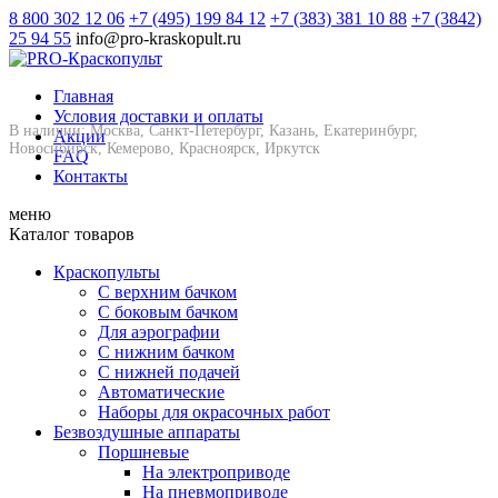
8 800 302 12 06
+7 (495) 199 84 12
+7 (383) 381 10 88
+7 (3842)
25 94 55
info@pro-kraskopult.ru
Главная
Условия доставки и оплаты
В наличии: Москва, Санкт-Петербург, Казань, Екатеринбург,
Акции
Новосибирск, Кемерово, Красноярск, Иркутск
FAQ
Контакты
меню
Каталог товаров
Краскопульты
С верхним бачком
С боковым бачком
Для аэрографии
С нижним бачком
С нижней подачей
Автоматические
Наборы для окрасочных работ
Безвоздушные аппараты
Поршневые
На электроприводе
На пневмоприводе