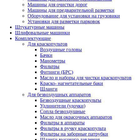
Машины для очистки дорог
Машины для предварительной разметки
Оборудование для установки на грузовики
Установки для разметки парковок
Штукатурные машины
Шлифовальные машинки
Комплектующие
Для краскопультов
Воздушные головы
Бачки
Манометры
Фильтры
Фитинги (БРС)
Масло и наборы для чистки краскопультов
Краско- нагнетательные баки
Шланги
Для безвоздушных аппаратов
Безвоздушные краскопульты
Удлинители (удочки)
Сопла безвоздушные
Масло для окрасочных аппаратов
Фильтры в аппараты
Фильтры в ручку краскопульта
Фильтры на заборные патрубки
Шланги высокого давления