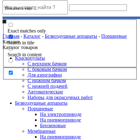
Показать еще ...
Exact matches only
Главная
-
Каталог
-
Безвоздушные аппараты
-
Поршневые
Каталог
Search in title
Каталог товаров
Search in content
Краскопульты
С верхним бачком
С боковым бачком
Для аэрографии
С нижним бачком
С нижней подачей
Автоматические
Наборы для окрасочных работ
Безвоздушные аппараты
Поршневые
На электроприводе
На пневмоприводе
Бензиновые
Мембранные
На пневмоприводе