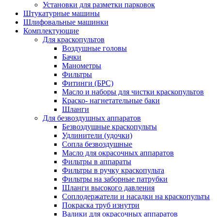
Установки для разметки парковок
Штукатурные машины
Шлифовальные машинки
Комплектующие
Для краскопультов
Воздушные головы
Бачки
Манометры
Фильтры
Фитинги (БРС)
Масло и наборы для чистки краскопультов
Краско- нагнетательные баки
Шланги
Для безвоздушных аппаратов
Безвоздушные краскопульты
Удлинители (удочки)
Сопла безвоздушные
Масло для окрасочных аппаратов
Фильтры в аппараты
Фильтры в ручку краскопульта
Фильтры на заборные патрубки
Шланги высокого давления
Соплодержатели и насадки на краскопульты
Покраска труб изнутри
Валики для окрасочных аппаратов