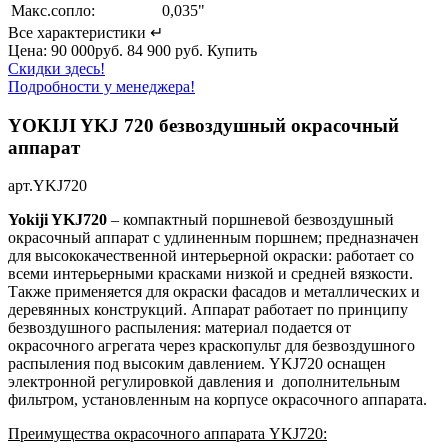
Макс.сопло:
0,035"
Все характеристики ↵
Цена:
90 000руб.
84 900 руб.
Купить
Скидки здесь!
Подробности у менеджера!
YOKIJI YKJ 720 безвоздушный окрасочный
аппарат
арт.YKJ720
Yokiji YKJ720
– компактный поршневой безвоздушный
окрасочный аппарат с удлиненным поршнем; предназначен
для высококачественной интерьерной окраски: работает со
всеми интерьерными красками низкой и средней вязкости.
Также применяется для окраски фасадов и металлических и
деревянных конструкций. Аппарат работает по принципу
безвоздушного распыления: материал подается от
окрасочного агрегата через краскопульт для безвоздушного
распыления под высоким давлением. YKJ720 оснащен
электронной регулировкой давления и дополнительным
фильтром, установленным на корпусе окрасочного аппарата.
Преимущества окрасочного аппарата YKJ720: