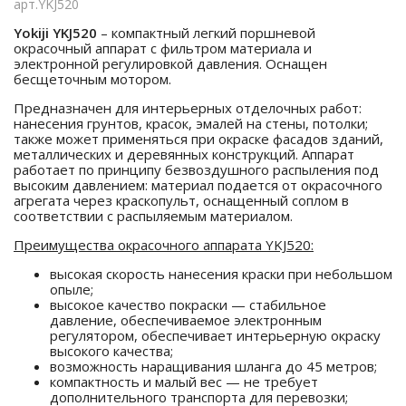
арт.YKJ520
Yokiji YKJ520
– компактный легкий поршневой
окрасочный аппарат с фильтром материала и
электронной регулировкой давления. Оснащен
бесщеточным мотором.
Предназначен для интерьерных отделочных работ:
нанесения грунтов, красок, эмалей на стены, потолки;
также может применяться при окраске фасадов зданий,
металлических и деревянных конструкций. Аппарат
работает по принципу безвоздушного распыления под
высоким давлением: материал подается от окрасочного
агрегата через краскопульт, оснащенный соплом в
соответствии с распыляемым материалом.
Преимущества окрасочного аппарата YKJ520:
высокая скорость нанесения краски при небольшом
опыле;
высокое качество покраски — стабильное
давление, обеспечиваемое электронным
регулятором, обеспечивает интерьерную окраску
высокого качества;
возможность наращивания шланга до 45 метров;
компактность и малый вес — не требует
дополнительного транспорта для перевозки;