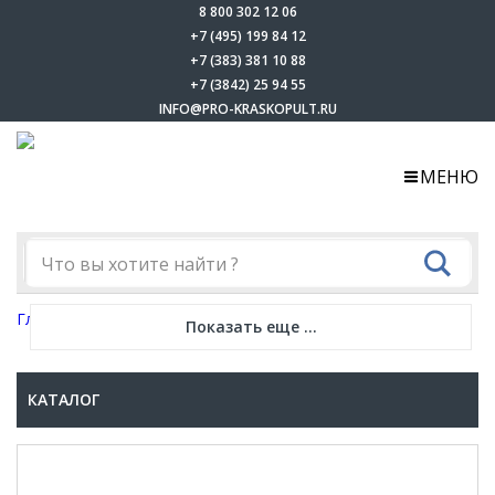
8 800 302 12 06
+7 (495) 199 84 12
+7 (383) 381 10 88
+7 (3842) 25 94 55
INFO@PRO-KRASKOPULT.RU
МЕНЮ
Главная
-
Каталог
-
Безвоздушные аппараты
-
Поршневые
Показать еще ...
КАТАЛОГ