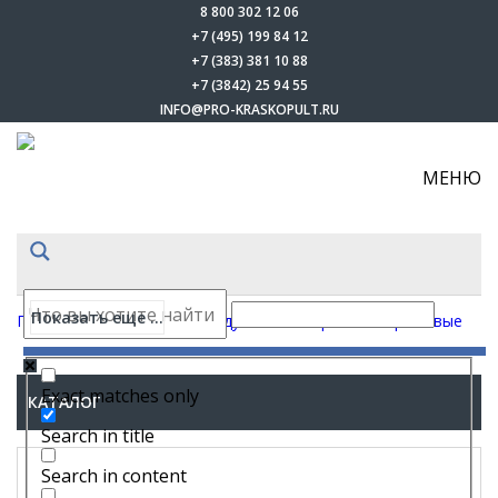
8 800 302 12 06
+7 (495) 199 84 12
+7 (383) 381 10 88
+7 (3842) 25 94 55
INFO@PRO-KRASKOPULT.RU
МЕНЮ
Показать еще ...
Главная
-
Каталог
-
Безвоздушные аппараты
-
Поршневые
Exact matches only
КАТАЛОГ
Search in title
Search in content