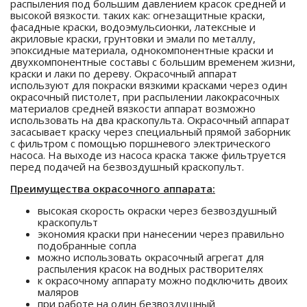
распыления под большим давлением красок средней и
высокой вязкости. таких как: огнезащитные краски,
фасадные краски, водоэмульсионки, латексные и
акриловые краски, грунтовки и эмали по металлу,
эпоксидные материала, однокомпонентные краски и
двухкомпонентные составы с большим временем жизни,
краски и лаки по дереву. Окрасочный аппарат
используют для покраски вязкими красками через один
окрасочный пистолет, при распылении лакокрасочных
материалов средней вязкости аппарат возможно
использовать на два краскопульта. Окрасочный аппарат
засасывает краску через специальный прямой заборник
с фильтром с помощью поршневого электрического
насоса. На выходе из насоса краска также фильтруется
перед подачей на безвоздушный краскопульт.
Преимущества окрасочного аппарата:
высокая скорость окраски через безвоздушный
краскопульт
экономия краски при нанесении через правильно
подобранные сопла
можно использовать окрасочный агрегат для
распыления красок на водных растворителях
к окрасочному аппарату можно подключить двоих
маляров
при работе на один безвоздушный