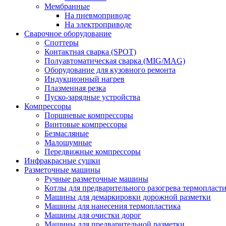
Мембранные
На пневмоприводе
На электроприводе
Сварочное оборудование
Споттеры
Контактная сварка (SPOT)
Полуавтоматическая сварка (MIG/MAG)
Оборудование для кузовного ремонта
Индукционный нагрев
Плазменная резка
Пуско-зарядные устройства
Компрессоры
Поршневые компрессоры
Винтовые компрессоры
Безмасляные
Малошумные
Передвижные компрессоры
Инфракрасные сушки
Разметочные машины
Ручные разметочные машины
Котлы для предварительного разогрева термопласт
Машины для демаркировки дорожной разметки
Машины для нанесения термопластика
Машины для очистки дорог
Машины для предварительной разметки