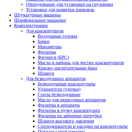
Оборудование для установки на грузовики
Установки для разметки парковок
Штукатурные машины
Шлифовальные машинки
Комплектующие
Для краскопультов
Воздушные головы
Бачки
Манометры
Фильтры
Фитинги (БРС)
Масло и наборы для чистки краскопультов
Краско- нагнетательные баки
Шланги
Для безвоздушных аппаратов
Безвоздушные краскопульты
Удлинители (удочки)
Сопла безвоздушные
Масло для окрасочных аппаратов
Фильтры в аппараты
Фильтры в ручку краскопульта
Фильтры на заборные патрубки
Шланги высокого давления
Соплодержатели и насадки на краскопульты
Покраска труб изнутри