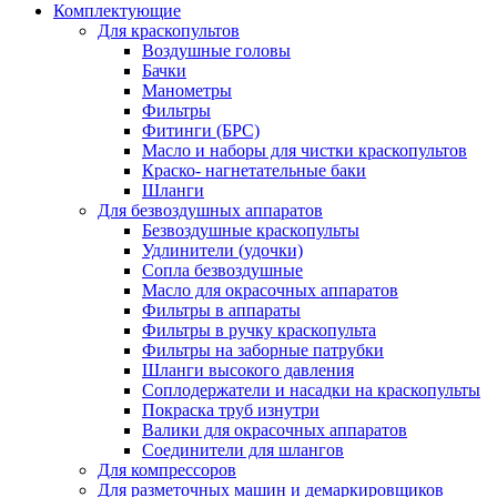
Комплектующие
Для краскопультов
Воздушные головы
Бачки
Манометры
Фильтры
Фитинги (БРС)
Масло и наборы для чистки краскопультов
Краско- нагнетательные баки
Шланги
Для безвоздушных аппаратов
Безвоздушные краскопульты
Удлинители (удочки)
Сопла безвоздушные
Масло для окрасочных аппаратов
Фильтры в аппараты
Фильтры в ручку краскопульта
Фильтры на заборные патрубки
Шланги высокого давления
Соплодержатели и насадки на краскопульты
Покраска труб изнутри
Валики для окрасочных аппаратов
Соединители для шлангов
Для компрессоров
Для разметочных машин и демаркировщиков