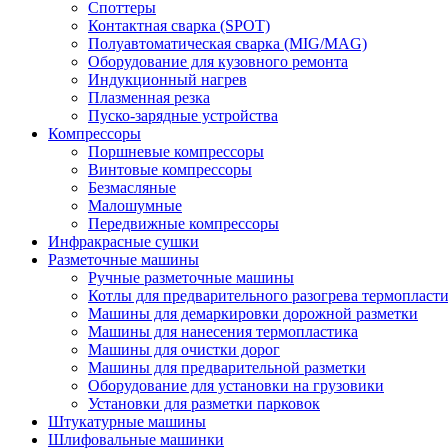
Споттеры
Контактная сварка (SPOT)
Полуавтоматическая сварка (MIG/MAG)
Оборудование для кузовного ремонта
Индукционный нагрев
Плазменная резка
Пуско-зарядные устройства
Компрессоры
Поршневые компрессоры
Винтовые компрессоры
Безмасляные
Малошумные
Передвижные компрессоры
Инфракрасные сушки
Разметочные машины
Ручные разметочные машины
Котлы для предварительного разогрева термопласт
Машины для демаркировки дорожной разметки
Машины для нанесения термопластика
Машины для очистки дорог
Машины для предварительной разметки
Оборудование для установки на грузовики
Установки для разметки парковок
Штукатурные машины
Шлифовальные машинки