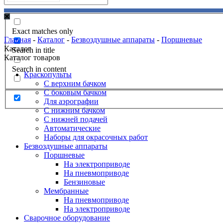
Exact matches only
Главная
-
Каталог
-
Безвоздушные аппараты
-
Поршневые
Каталог
Search in title
Каталог товаров
Search in content
Краскопульты
С верхним бачком
С боковым бачком
Для аэрографии
С нижним бачком
С нижней подачей
Автоматические
Наборы для окрасочных работ
Безвоздушные аппараты
Поршневые
На электроприводе
На пневмоприводе
Бензиновые
Мембранные
На пневмоприводе
На электроприводе
Сварочное оборудование