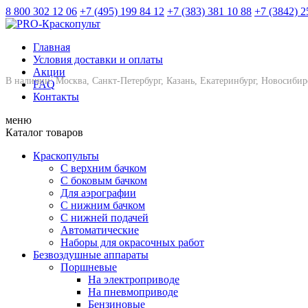
8 800 302 12 06
+7 (495) 199 84 12
+7 (383) 381 10 88
+7 (3842) 2
Главная
Условия доставки и оплаты
Акции
В наличии: Москва, Санкт-Петербург, Казань, Екатеринбург, Новосибир
FAQ
Контакты
меню
Каталог товаров
Краскопульты
С верхним бачком
С боковым бачком
Для аэрографии
С нижним бачком
С нижней подачей
Автоматические
Наборы для окрасочных работ
Безвоздушные аппараты
Поршневые
На электроприводе
На пневмоприводе
Бензиновые