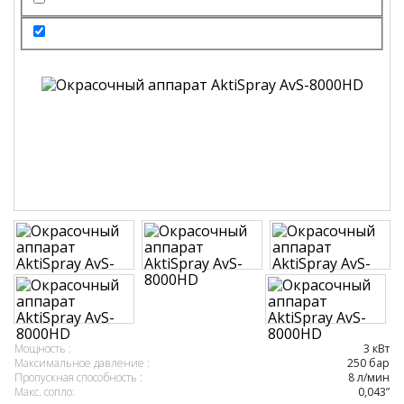
Мощность :
3 кВт
Максимальное давление :
250 бар
Пропускная способность :
8 л/мин
Макс. сопло:
0,043”