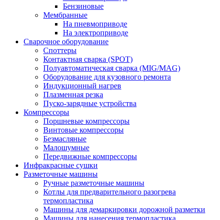
Бензиновые
Мембранные
На пневмоприводе
На электроприводе
Сварочное оборудование
Споттеры
Контактная сварка (SPOT)
Полуавтоматическая сварка (MIG/MAG)
Оборудование для кузовного ремонта
Индукционный нагрев
Плазменная резка
Пуско-зарядные устройства
Компрессоры
Поршневые компрессоры
Винтовые компрессоры
Безмасляные
Малошумные
Передвижные компрессоры
Инфракрасные сушки
Разметочные машины
Ручные разметочные машины
Котлы для предварительного разогрева
термопластика
Машины для демаркировки дорожной разметки
Машины для нанесения термопластика