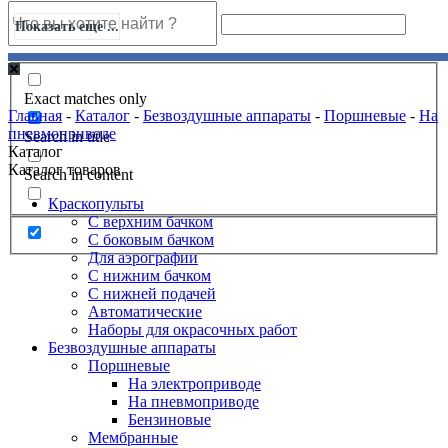
Показать еще ...
Exact matches only
Главная
-
Каталог
-
Безвоздушные аппараты
-
Поршневые
-
На
пневмоприводе
Search in title
Каталог
Каталог товаров
Search in content
Краскопульты
С верхним бачком
С боковым бачком
Для аэрографии
С нижним бачком
С нижней подачей
Автоматические
Наборы для окрасочных работ
Безвоздушные аппараты
Поршневые
На электроприводе
На пневмоприводе
Бензиновые
Мембранные