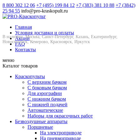
8 800 302 12 06
+7 (495) 199 84 12
+7 (383) 381 10 88
+7 (3842)
25 94 55
info@pro-kraskopult.ru
Главная
Условия доставки и оплаты
В наличии: Москва, Санкт-Петербург, Казань, Екатеринбург,
Акции
Новосибирск, Кемерово, Красноярск, Иркутск
FAQ
Контакты
меню
Каталог товаров
Краскопульты
С верхним бачком
С боковым бачком
Для аэрографии
С нижним бачком
С нижней подачей
Автоматические
Наборы для окрасочных работ
Безвоздушные аппараты
Поршневые
На электроприводе
На пневмоприводе