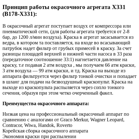
Принцип работы окрасочного агрегата X331
(B178-X331):
В окрасочный агрегат поступает воздух от компрессора или
пневматической сети, (для работы агрегата требуется от 2-8
бар, до 1200 л/мин воздуха). Краска в агрегат засасывается из
ведра, в котором та поставляется, на входе во всасывающий
патрубок надет фильтр от грубых примесей в краску. За счет
разницы площадей верхней и нижней части насоса в 33 раза
(передаточное соотношение 33:1) нагнетается давление на
краску, т.е подавая 2 атм воздуха , мы получаем 66 атм краски,
3 атм воздуха — 99 атм краски, и тд. Краска на выходе из
аппарата фильтруется через фильтр тонкой очистки и попадает
в шланг для подачи на безвоздушный краскопульт. Краска на
выходе из краскопульта распыляется через сопло тонкого
сечения, образуя при этом четко очерченный факел.
Преимущества окрасочного аппарата:
Низкая цена на профессиональный окрасочный аппарат по
сравнению с аналогами от Graco Merkur, Wagner Leopard,
Contracor, Wiwa, Handok, Roverto
Корейская сборка окрасочного аппарата
Экономия краски при распылении