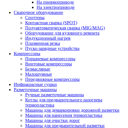
На пневмоприводе
На электроприводе
Сварочное оборудование
Споттеры
Контактная сварка (SPOT)
Полуавтоматическая сварка (MIG/MAG)
Оборудование для кузовного ремонта
Индукционный нагрев
Плазменная резка
Пуско-зарядные устройства
Компрессоры
Поршневые компрессоры
Винтовые компрессоры
Безмасляные
Малошумные
Передвижные компрессоры
Инфракрасные сушки
Разметочные машины
Ручные разметочные машины
Котлы для предварительного разогрева
термопластика
Машины для демаркировки дорожной разметки
Машины для нанесения термопластика
Машины для очистки дорог
Машины для предварительной разметки