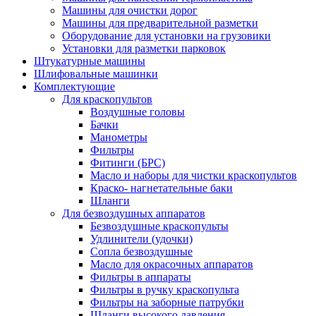
Машины для очистки дорог
Машины для предварительной разметки
Оборудование для установки на грузовики
Установки для разметки парковок
Штукатурные машины
Шлифовальные машинки
Комплектующие
Для краскопультов
Воздушные головы
Бачки
Манометры
Фильтры
Фитинги (БРС)
Масло и наборы для чистки краскопультов
Краско- нагнетательные баки
Шланги
Для безвоздушных аппаратов
Безвоздушные краскопульты
Удлинители (удочки)
Сопла безвоздушные
Масло для окрасочных аппаратов
Фильтры в аппараты
Фильтры в ручку краскопульта
Фильтры на заборные патрубки
Шланги высокого давления