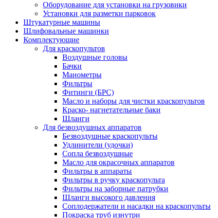
Оборудование для установки на грузовики
Установки для разметки парковок
Штукатурные машины
Шлифовальные машинки
Комплектующие
Для краскопультов
Воздушные головы
Бачки
Манометры
Фильтры
Фитинги (БРС)
Масло и наборы для чистки краскопультов
Краско- нагнетательные баки
Шланги
Для безвоздушных аппаратов
Безвоздушные краскопульты
Удлинители (удочки)
Сопла безвоздушные
Масло для окрасочных аппаратов
Фильтры в аппараты
Фильтры в ручку краскопульта
Фильтры на заборные патрубки
Шланги высокого давления
Соплодержатели и насадки на краскопульты
Покраска труб изнутри