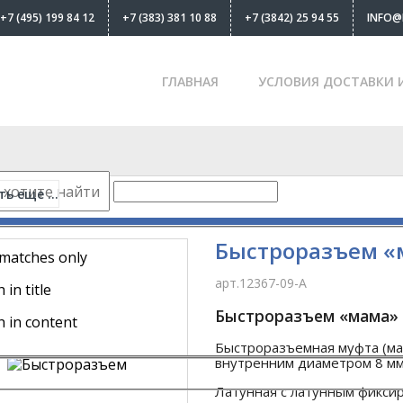
+7 (495) 199 84 12
+7 (383) 381 10 88
+7 (3842) 25 94 55
INFO@
ГЛАВНАЯ
УСЛОВИЯ ДОСТАВКИ 
ь еще ...
в
-
Фитинги (БРС)
Быстроразъем «
 matches only
арт.12367-09-A
 in title
Быстроразъем «мама» с
h in content
Быстроразъемная муфта (мам
внутренним диаметром 8 мм
Латунная с латунным фикси