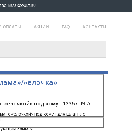
PRO-KRASKOPULT.RU
И ОПЛАТЫ
АКЦИИ
FAQ
КОНТАКТЫ
мама»/»ёлочка»
 «ёлочкой» под хомут 12367-09-A
а) с «ёлочкой» под хомут для шланга с
 .
рующим замком.