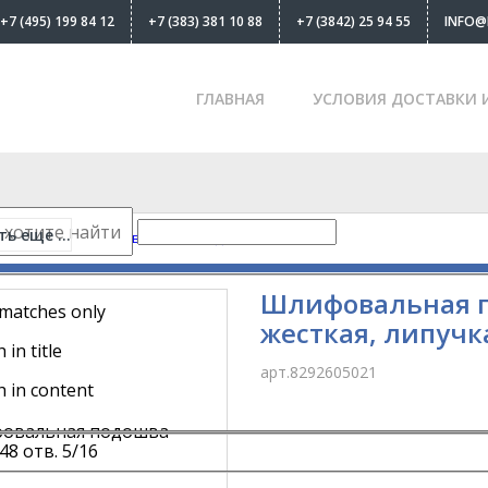
+7 (495) 199 84 12
+7 (383) 381 10 88
+7 (3842) 25 94 55
INFO@
ГЛАВНАЯ
УСЛОВИЯ ДОСТАВКИ 
ь еще ...
х машинок
-
Шлифовальные подошвы
Шлифовальная по
 matches only
жесткая, липучк
 in title
арт.8292605021
h in content