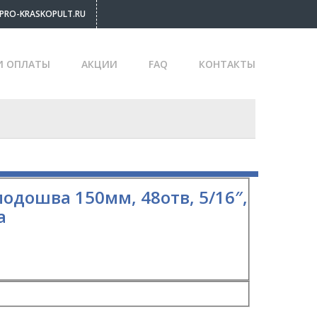
PRO-KRASKOPULT.RU
И ОПЛАТЫ
АКЦИИ
FAQ
КОНТАКТЫ
дошва 150мм, 48отв, 5/16″,
а