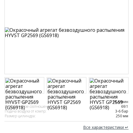
Макс. расход краски:
18 л/мин
Передаточное соотношение:
69:1
Подача воздуха от компр:
3-6 бар
Размер цилиндра:
250 мм
Все характеристики ↵