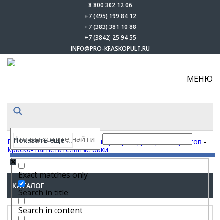
8 800 302 12 06
+7 (495) 199 84 12
+7 (383) 381 10 88
+7 (3842) 25 94 55
INFO@PRO-KRASKOPULT.RU
МЕНЮ
Показать еще ...
Главная
-
Каталог
-
Комплектующие
-
Для краскопультов
-
Краско- нагнетательные баки
Exact matches only
КАТАЛОГ
Search in title
Search in content