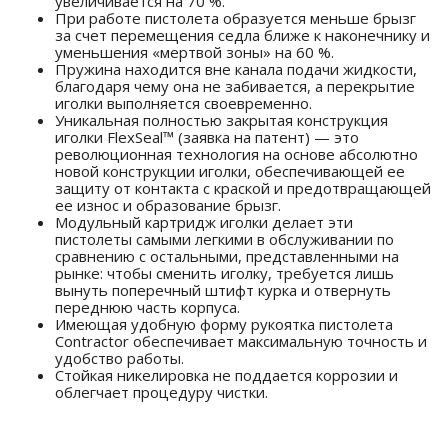
увеличивается на 70 %.
При работе пистолета образуется меньше брызг
за счет перемещения седла ближе к наконечнику и
уменьшения «мертвой зоны» на 60 %.
Пружина находится вне канала подачи жидкости,
благодаря чему она не забивается, а перекрытие
иголки выполняется своевременно.
Уникальная полностью закрытая конструкция
иголки FlexSeal™ (заявка на патент) — это
революционная технология на основе абсолютно
новой конструкции иголки, обеспечивающей ее
защиту от контакта с краской и предотвращающей
ее износ и образование брызг.
Модульный картридж иголки делает эти
пистолеты самыми легкими в обслуживании по
сравнению с остальными, представленными на
рынке: чтобы сменить иголку, требуется лишь
вынуть поперечный штифт курка и отвернуть
переднюю часть корпуса.
Имеющая удобную форму рукоятка пистолета
Contractor обеспечивает максимальную точность и
удобство работы.
Стойкая никелировка не поддается коррозии и
облегчает процедуру чистки.